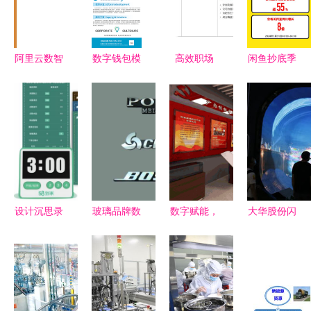
阿里云数智
数字钱包模
高效职场
闲鱼抄底季
服务创新挑
板在线制作
PPT全攻略
迎开门红
战赛总决赛
开启个性化
从封面到致
数字内容服
铜奖攻略
数字内容服
谢，打造专
务新风口
NJUSME队
务新篇章
业演示文稿
数字内容制
作服务实战
解析
设计沉思录
玻璃品牌数
数字赋能，
大华股份闪
由内而外的
字内容制作
智慧呈现
耀北京
标准化服务
打造透明世
多媒体技术
InfoComm
设计——以
界的视觉盛
驱动下的党
China
数字内容制
宴
建展厅内容
2021 以创