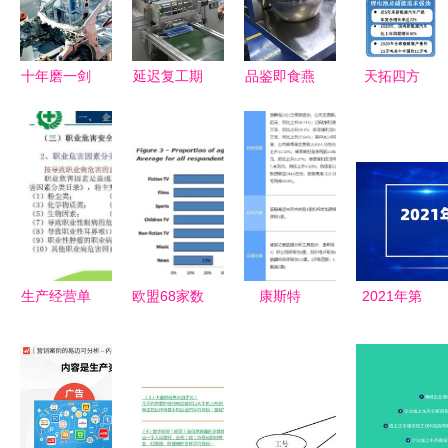
作为例
设计新路径
新数字内容
制作服务引
领行业新视
十年磨一剑
延迟复工期
品鉴即食燕
天拓四方
界
从行业初创
间工资怎么
窝OEM代
以数字内容
者到智能制
发？浙江等
加工厂 生
制作服务，
造领导者的
多数地区规
产服务与品
助力碳酸锂
汽车装备制
定按正常发
质的共生之
行业打造未
造企业
放，上海为
道
来工厂
何发双倍？
生产经营单
欧盟68家数
康斯特
2021年第
位安全生产
字内容提供
2021年净
三季度易观
检查的内
商的地理限
利润同比增
热门报告合
容、程序及
制做法及其
长17.07%
集速览 洞
方法 数字
对数字内容
拟实施10派
察数字内容
内容制作服
制作服务的
0.6元分红
制作服务新