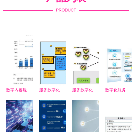
PRODUCT
----------------
数字内容服
服务数字化
服务数字化
数字化服务
务商宜搜科
转型 引C端
转型 引C端
之星知识问
技递表港交
用户之水，
用户之水，
答 数字内
所 内容制
浇灌B端万
浇灌B端之
容制作服务
作与营销开
物之数字内
万物——数
的核心价值