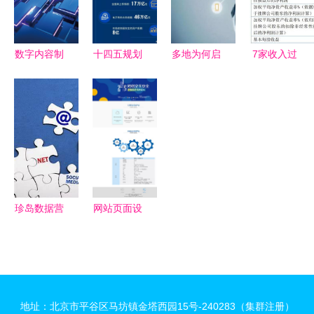
支的双重聚
容制作服务
字内容制作
与实战应用
焦
新生态
服务的演进
与赋能
数字内容制
十四五规划
多地为何启
7家收入过
作服务 赋
赋能数字经
动限电令
亿的动漫公
能现代传播
济，电子签
电力短缺还
司，靠什么
的核心引擎
名迎2022
是多重因素
赚钱？
年发展新机
共振？
——以“爱
签”为例看
数字内容制
珍岛数据营
网站页面设
作服务的机
销三剑客
计优化大全
遇
从“大海捞
与数字内容
针”到“精准
制作服务指
捕捉”的数
南
地址：北京市平谷区马坊镇金塔西园15号-240283（集群注册）
字内容革命