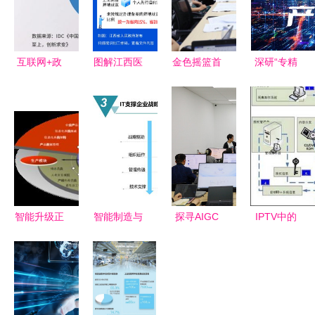
互联网+政
图解江西医
金色摇篮首
深研“专精
务服务提速
保“七统
届“研学
特新”,释
数字化引擎
一”调整了
杯”游戏化
放“小巨
驱动数字政
哪些内容？
教学评选迎
人”能量, 原
府新生态
与你有关，
来总决赛
力数字科技
收藏这篇就
深耕教育创
为数字创意
够了！
新与数字内
产业示范发
容交汇点
展新方向
智能升级正
智能制造与
探寻AIGC
IPTV中的
当时
数字化工厂
宝藏，点亮
若干关键技
——“数字
建设规划方
思政之光
术分析
化工厂建设
案 数字内
数字内容制
与规划”公
容制作服务
作服务的创