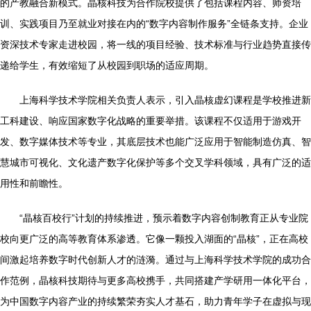
的产教融合新模式。晶核科技为合作院校提供了包括课程内容、师资培
训、实践项目乃至就业对接在内的“数字内容制作服务”全链条支持。企业
资深技术专家走进校园，将一线的项目经验、技术标准与行业趋势直接传
递给学生，有效缩短了从校园到职场的适应周期。
上海科学技术学院相关负责人表示，引入晶核虚幻课程是学校推进新
工科建设、响应国家数字化战略的重要举措。该课程不仅适用于游戏开
发、数字媒体技术等专业，其底层技术也能广泛应用于智能制造仿真、智
慧城市可视化、文化遗产数字化保护等多个交叉学科领域，具有广泛的适
用性和前瞻性。
“晶核百校行”计划的持续推进，预示着数字内容创制教育正从专业院
校向更广泛的高等教育体系渗透。它像一颗投入湖面的“晶核”，正在高校
间激起培养数字时代创新人才的涟漪。通过与上海科学技术学院的成功合
作范例，晶核科技期待与更多高校携手，共同搭建产学研用一体化平台，
为中国数字内容产业的持续繁荣夯实人才基石，助力青年学子在虚拟与现