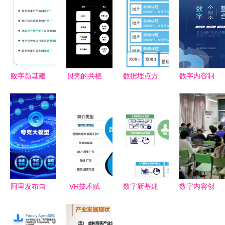
数字新基建
贝壳的共栖
数据埋点方
数字内容制
指南 数据
之道 数字
案 以数字
作新高度
中台如何赋
内容制作服
内容产品为
食堂菜谱背
能制造型企
务中的用户
例的设计与
景图在线制
业实现数据
参建优化思
实践
作全指南
经营与数字
路
内容制作服
务
阿里发布自
VR技术赋
数字新基建
数字内容创
研夸克大模
能数字经济
指南 数据
制新篇章
型 强大性
发展新机
中台如何赋
晶核虚幻课